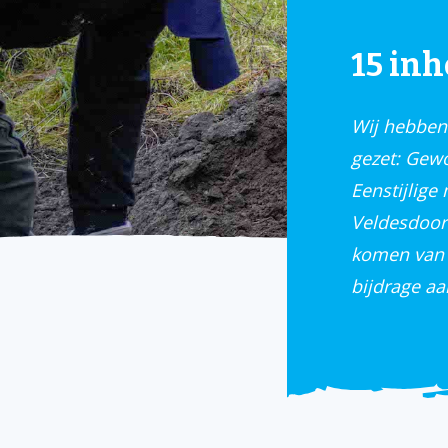
15 in
Wij hebben 
gezet: Gewo
Eenstijlige
Veldesdoorn
komen van 
bijdrage aa