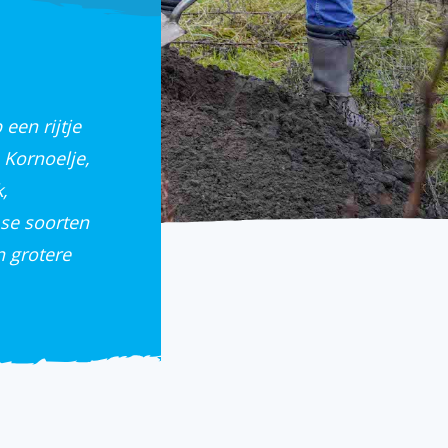
een rijtje
 Kornoelje,
,
mse soorten
 grotere