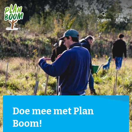
Zoeken
Menu
Doe mee met Plan
Boom!