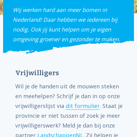
Wij werken hard aan meer bomen in
Nederland! Daar hebben we iedereen bij
nodig. Ook jij kunt helpen om je eigen
omgeving groener en gezonder te maken.
Vrijwilligers
Wil je de handen uit de mouwen steken
en meehelpen? Schrijf je dan in op onze
vrijwilligerslijst via
dit formulier
. Staat je
provincie er niet tussen of zoek je meer
vrijwilligerswerk? Meld je dan bij onze
partner
LandschappenNL
. Zij helpen je