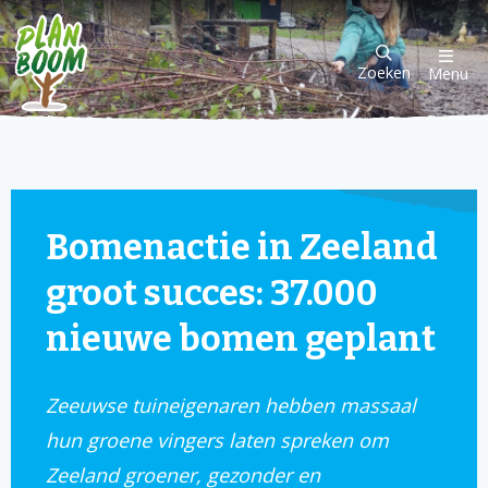
Zoeken
Menu
Bomenactie in Zeeland
groot succes: 37.000
nieuwe bomen geplant
Zeeuwse tuineigenaren hebben massaal
hun groene vingers laten spreken om
Zeeland groener, gezonder en