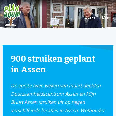
Zoeken
Menu
900 struiken geplant
in Assen
De eerste twee weken van maart deelden
Duurzaamheidscentrum Assen en Mijn
Buurt Assen struiken uit op negen
verschillende locaties in Assen. Wethouder