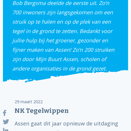
Bob Bergsma deelde de eerste uit. Zo’n
700 inwoners zijn langsgekomen om een
struik op te halen en op de plek van een
tegel in de grond te zetten. Bedankt voor
jullie hulp bij het groener, gezonder en
fijner maken van Assen! Zo’n 200 struiken
zijn door Mijn Buurt Assen, scholen of
andere organisaties in de grond gezet.
29 maart 2022
NK Tegelwippen
Assen gaat dit jaar opnieuw de uitdaging