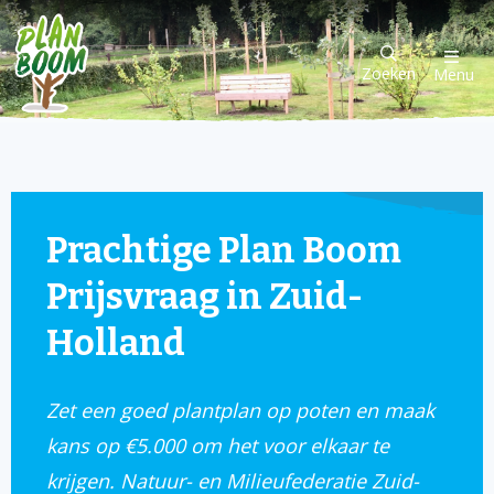
Zoeken
Menu
Prachtige Plan Boom
Prijsvraag in Zuid-
Holland
Zet een goed plantplan op poten en maak
kans op €5.000 om het voor elkaar te
krijgen. Natuur- en Milieufederatie Zuid-