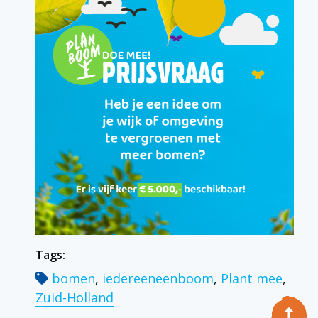
Tags:
bomen
,
iedereeneenboom
,
Plant mee
,
Zuid-Holland